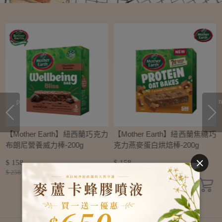
prev
n
芒
【Mother Earth】紐西蘭巧克力
【Mother Earth】紐西蘭焦糖巧
布朗尼營養威力棒-200g
克力燕麥蛋白烘焙棒-200g
$ 158
$ 158
$ 258
$ 258