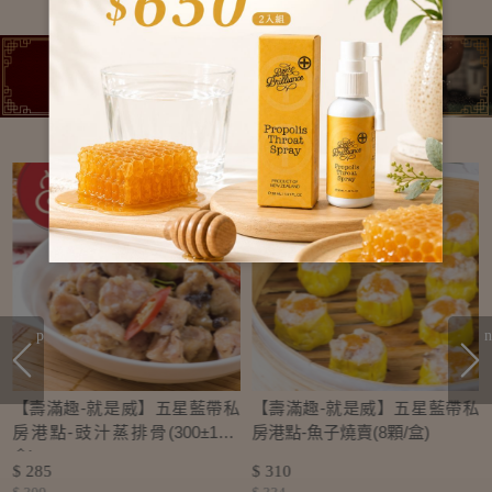
prev
n
私
【壽滿趣-就是威】五星藍帶私
【壽滿趣-就是威】五星藍帶私
房港點-豉汁蒸排骨(300±10g/
房港點-魚子燒賣(8顆/盒)
盒)
$ 285
$ 310