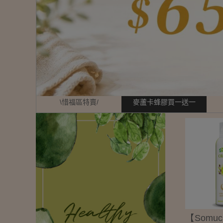
\惜福區特賣/
麥蘆卡蜂膠買一送一
【Somu