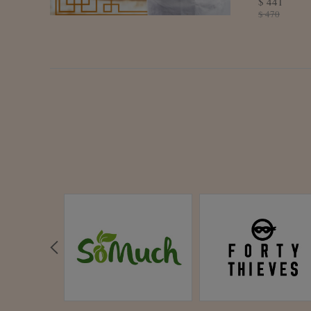
$ 441
燒賣(12顆
$ 470