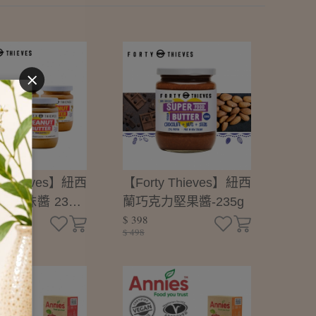
y Thieves】紐西
【Forty Thieves】紐西
果抹醬 235g-
蘭巧克力堅果醬-235g
$ 398
瓶
$ 498