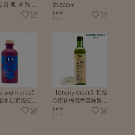
蒜香風味酪梨
油-500ml
$ 600
ml
$ 700
a and friends】
【Cherry Creek】頂級
裝進口頂級紅巴
冷壓初榨蒜香風味酪梨
$ 600
-200ml (無添
油-250ml
$ 700
醋/沙拉淋醬)