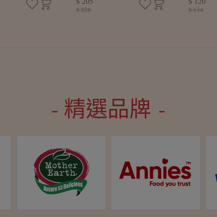
$ 205
$ 120
/盒)
腐皮捲(4條/盒)
叉燒包(
$ 228
$ 134
- 精選品牌 -