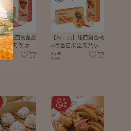
ies】紐西蘭覆盆
【Annies】紐西蘭杏桃
草莓全天然水果
&百香芒果全天然水果
$ 298
條-80g
$ 398