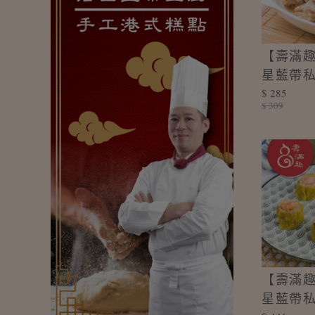
【壽滿趣
星藍帶私
$ 285
蒸排骨(30
$ 309
【壽滿趣
星藍帶私