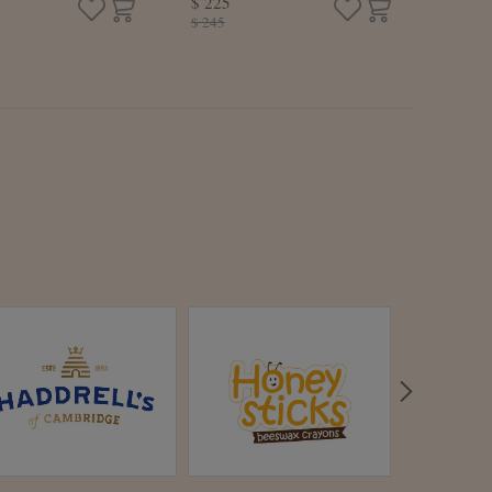
$ 225
3顆/盒)
花枝餅(6片/盒)
$ 245