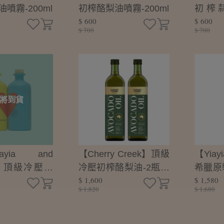
噴霧-200ml
初榨酪梨油噴霧-200ml
初榨
$ 600
$ 600
油-250
$ 700
$ 700
將到貨
yia and
【Cherry Creek】頂級
【Yiayi
ds】頂級冷壓初
冷壓初榨酪梨油-2瓶組
希臘原
$ 1,600
$ 1,580
欖油-愛的收
(375mlx2)
薩米可醋
$ 1,820
$ 1,680
00mlx2限量
加紅酒