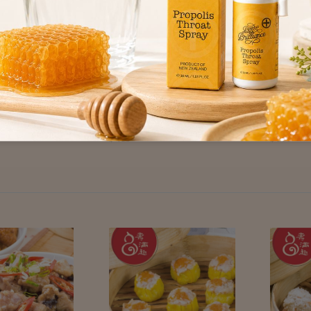
r Earth】紐西
【Mother Earth】紐西
【Ann
醬-380g
蘭奇亞籽花生醬-380g
莓&
$ 368
$ 298
條-80g
$ 468
$ 398