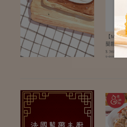
【Mothe
蘭顆粒花生
$ 368
$ 468