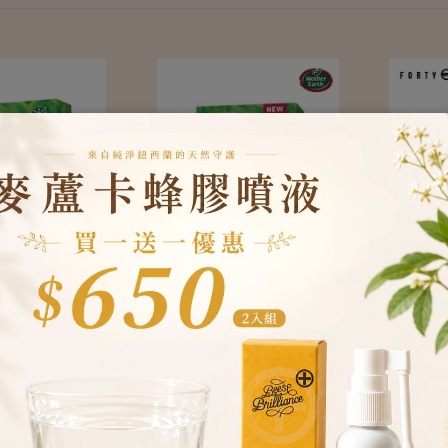
r Earth】紐西
【Mother Earth】紐西
【Fort
布朗尼營養威
蘭焦糖巧克力燕麥蛋白
蘭頂級堅
$ 158
$ 911
g
烘焙棒-200g
任選3
$ 258
$ 1,194