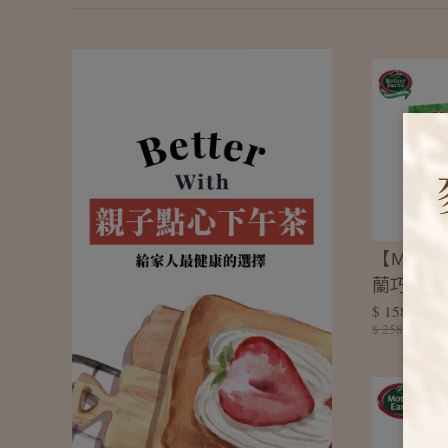
【Mothe
蘭巧克力
$ 158
力棒-200
$ 258