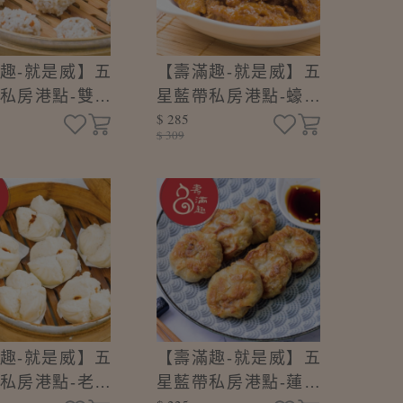
趣-就是威】五
【壽滿趣-就是威】五
私房港點-雙喜
星藍帶私房港點-蠔油
$ 285
6顆/盒)
炆鳳爪(300±10g/盒)
$ 309
趣-就是威】五
【壽滿趣-就是威】五
私房港點-老麵
星藍帶私房港點-蓮藕