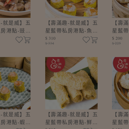
-就是威】五
【壽滿趣-就是威】五
【壽滿
房港點-豉汁
星藍帶私房港點-魚子
星藍帶
$ 310
$ 200
0±10g/盒)
燒賣(8顆/盒)
珍珠丸(
$ 334
$ 225
-就是威】五
【壽滿趣-就是威】五
【壽滿
房港點-蝦仁
星藍帶私房港點-鮮蝦
星藍帶