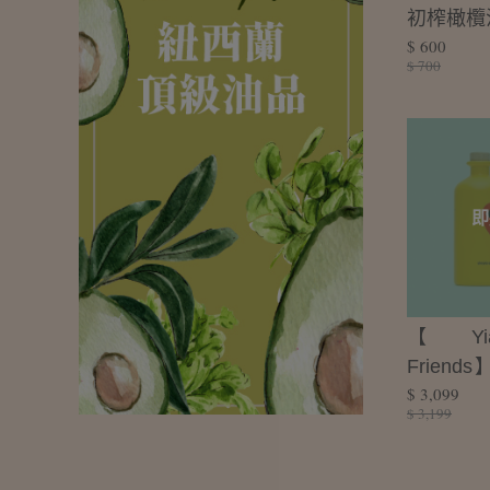
初榨橄欖油
$ 600
$ 700
即
【Yia
Frien
$ 3,099
榨原味橄
$ 3,199
穫禮盒(5
款)