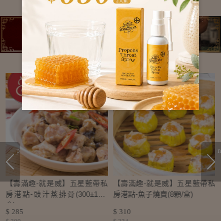
prev
n
私
【壽滿趣-就是威】五星藍帶私
【壽滿趣-就是威】五星藍帶私
房港點-豉汁蒸排骨(300±10g/
房港點-魚子燒賣(8顆/盒)
盒)
$ 285
$ 310