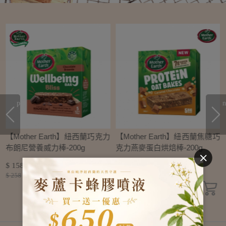
prev
n
芒
【Mother Earth】紐西蘭巧克力
【Mother Earth】紐西蘭焦糖巧
布朗尼營養威力棒-200g
克力燕麥蛋白烘焙棒-200g
$ 158
$ 158
$ 258
$ 258