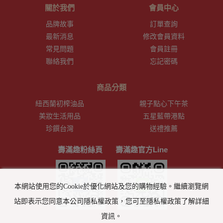
關於我們
會員中心
品牌故事
訂單查詢
最新消息
修改會員資料
常見問題
會員註冊
聯絡我們
忘記密碼
商品分類
紐西蘭初榨油品
親子點心下午茶
美妝生活用品
五星藍帶港點
珍饌台灣
送禮推薦
壽滿趣粉絲頁
壽滿趣官方Line
本網站使用您的Cookie於優化網站及您的購物經驗。繼續瀏覽網
站即表示您同意本公司隱私權政策，您可至隱私權政策了解詳細
資訊。