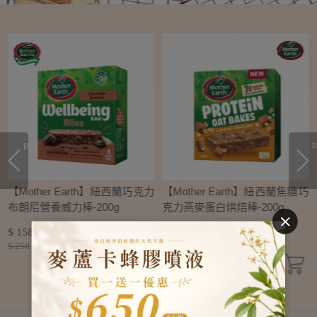
prev
n
芒
【Mother Earth】紐西蘭巧克力
【Mother Earth】紐西蘭焦糖巧
布朗尼營養威力棒-200g
克力燕麥蛋白烘焙棒-200g
$ 158
$ 158
$ 258
$ 258