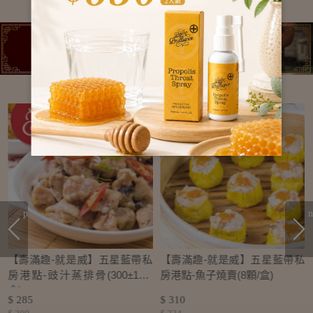
prev
n
私
【壽滿趣-就是威】五星藍帶私
【壽滿趣-就是威】五星藍帶私
房港點-豉汁蒸排骨(300±10g/
房港點-魚子燒賣(8顆/盒)
盒)
$ 285
$ 310