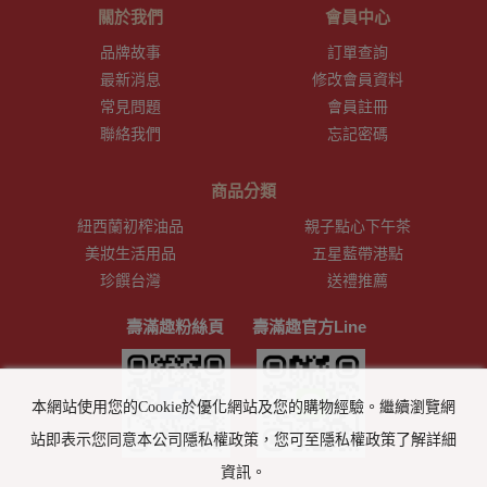
關於我們
會員中心
品牌故事
訂單查詢
最新消息
修改會員資料
常見問題
會員註冊
聯絡我們
忘記密碼
商品分類
紐西蘭初榨油品
親子點心下午茶
美妝生活用品
五星藍帶港點
珍饌台灣
送禮推薦
壽滿趣粉絲頁
壽滿趣官方Line
本網站使用您的Cookie於優化網站及您的購物經驗。繼續瀏覽網
站即表示您同意本公司隱私權政策，您可至隱私權政策了解詳細
資訊。