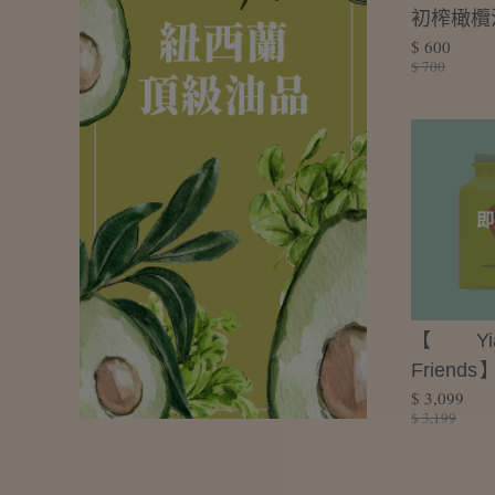
初榨橄欖油
$ 600
$ 700
即
【Yia
Frien
$ 3,099
榨原味橄
$ 3,199
穫禮盒(5
款)