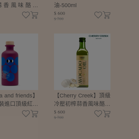
蒜香風味酪梨
油-500ml
$ 600
ml
$ 700
a and friends】
【Cherry Creek】頂級
裝進口頂級紅巴
冷壓初榨蒜香風味酪梨
$ 600
-200ml (無添
油-250ml
$ 700
醋/沙拉淋醬)