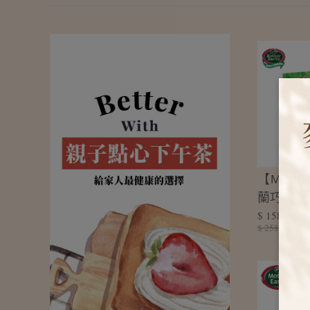
【Mothe
蘭巧克力
$ 158
力棒-200
$ 258