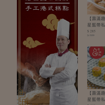
【壽滿趣
星藍帶私
$ 285
蒸排骨(30
$ 309
【壽滿趣
星藍帶私