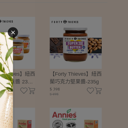
y Thieves】紐西
【Forty Thieves】紐西
果抹醬 235g-
蘭巧克力堅果醬-235g
$ 398
瓶
$ 498