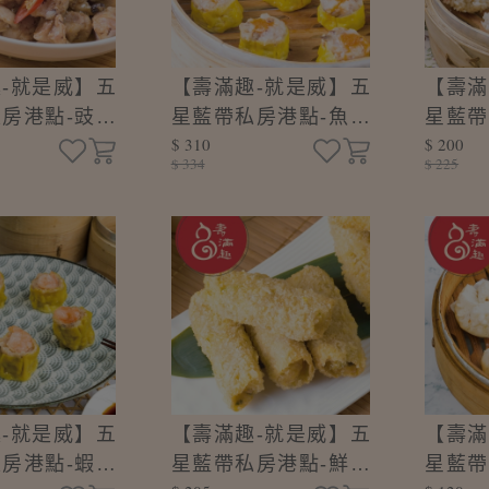
-就是威】五
【壽滿趣-就是威】五
【壽滿
房港點-豉汁
星藍帶私房港點-魚子
星藍帶
$ 310
$ 200
0±10g/盒)
燒賣(8顆/盒)
珍珠丸(
$ 334
$ 225
-就是威】五
【壽滿趣-就是威】五
【壽滿
房港點-蝦仁
星藍帶私房港點-鮮蝦
星藍帶