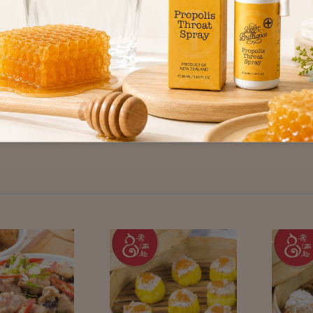
r Earth】紐西
【Mother Earth】紐西
【Ann
醬-380g
蘭奇亞籽花生醬-380g
莓&
$ 368
$ 298
條-80g
$ 468
$ 398