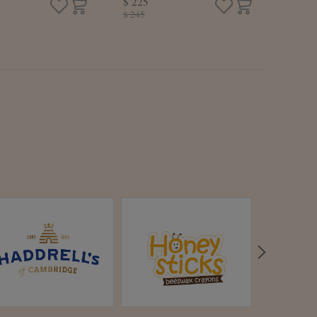
$ 225
3顆/盒)
花枝餅(6片/盒)
$ 245