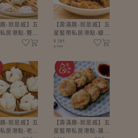
趣-就是威】五
【壽滿趣-就是威】五
私房港點-雙喜
星藍帶私房港點-蠔油
$ 285
6顆/盒)
炆鳳爪(300±10g/盒)
$ 309
趣-就是威】五
【壽滿趣-就是威】五
私房港點-老麵
星藍帶私房港點-蓮藕