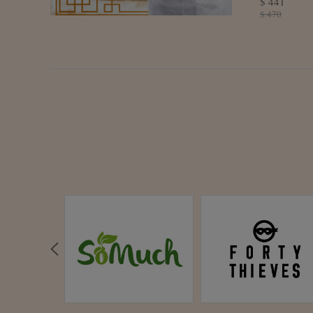
$ 441
燒賣(12顆
$ 470