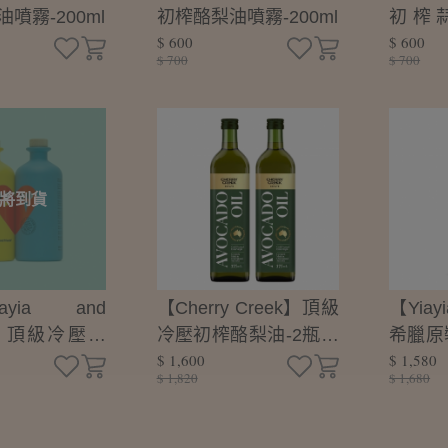
噴霧-200ml
初榨酪梨油噴霧-200ml
初榨
$ 600
$ 600
油-250
$ 700
$ 700
將到貨
yia and
【Cherry Creek】頂級
【Yiayi
ds】頂級冷壓初
冷壓初榨酪梨油-2瓶組
希臘原
$ 1,600
$ 1,580
欖油-愛的收
(375mlx2)
薩米可醋
$ 1,820
$ 1,680
00mlx2限量
加紅酒