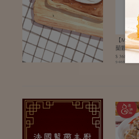
【Mothe
蘭顆粒花生
$ 368
$ 468