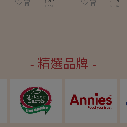
$ 205
$ 120
/盒)
腐皮捲(4條/盒)
叉燒包(
$ 228
$ 134
- 精選品牌 -