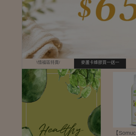
\惜福區特賣/
麥蘆卡蜂膠買一送一
【Somu