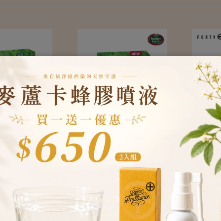
r Earth】紐西
【Mother Earth】紐西
【Fort
布朗尼營養威
蘭焦糖巧克力燕麥蛋白
蘭頂級堅
$ 158
$ 911
g
烘焙棒-200g
任選3
$ 258
$ 1,194