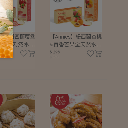
ies】紐西蘭覆盆
【Annies】紐西蘭杏桃
草莓全天然水果
&百香芒果全天然水果
$ 298
條-80g
$ 398