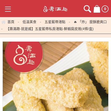
0
首頁
低溫美食
五星藍帶港點
🔥 「炸」 麼酥脆爽口
-
-
-
【壽滿趣-就是威】五星藍帶私房港點-鮮蝦腐皮捲(4條/盒)
-