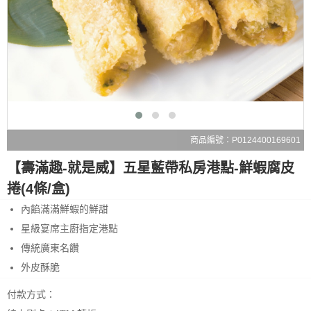
商品編號：P0124400169601
【壽滿趣-就是威】五星藍帶私房港點-鮮蝦腐皮
捲(4條/盒)
內餡滿滿鮮蝦的鮮甜
星級宴席主廚指定港點
傳統廣東名饡
外皮酥脆
付款方式：