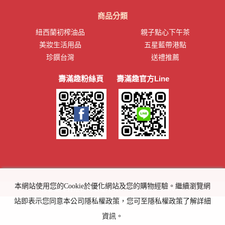
商品分類
紐西蘭初榨油品
親子點心下午茶
美妝生活用品
五星藍帶港點
珍饌台灣
送禮推薦
壽滿趣粉絲頁
壽滿趣官方Line
本網站使用您的Cookie於優化網站及您的購物經驗。繼續瀏覽網
特吉國際有限公司版權所有© copyright Reserved.
站即表示您同意本公司隱私權政策，您可至隱私權政策了解詳細
資訊。