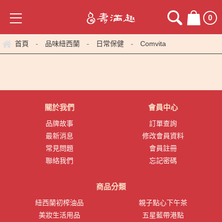
0
首頁
品味紐西蘭
日常保健
Comvita
-
-
-
關於我們
會員中心
品牌故事
訂單查詢
最新消息
修改會員資料
常見問題
會員註冊
聯絡我們
忘記密碼
商品分類
紐西蘭初榨油品
親子點心下午茶
美妝生活用品
五星藍帶港點