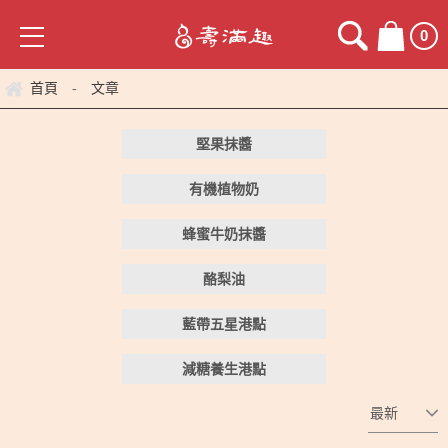
0
首頁
文章
-
堅果抹醬
有機植物奶
蜂蜜牛奶抹醬
酪梨油
藍帶五星港點
減糖養生港點