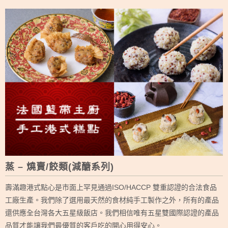
蒸 – 燒賣/餃類(減醣系列)
壽滿趣港式點心是市面上罕見通過ISO/HACCP 雙重認證的合法食品
工廠生產。我們除了選用最天然的食材純手工製作之外，所有的產品
還供應全台灣各大五星級飯店。我們相信唯有五星雙國際認證的產品
品質才能讓我們最優質的客戶吃的開心用得安心。