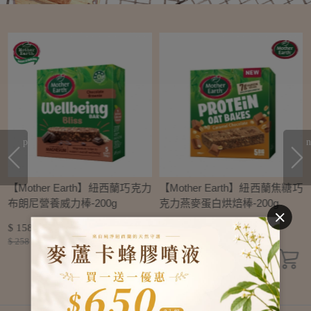
prev
n
芒
【Mother Earth】紐西蘭巧克力
【Mother Earth】紐西蘭焦糖巧
布朗尼營養威力棒-200g
克力燕麥蛋白烘焙棒-200g
$ 158
$ 158
$ 258
$ 258