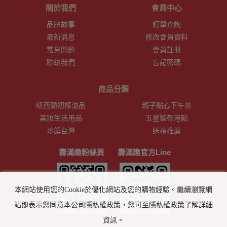
關於我們
會員中心
品牌故事
訂單查詢
最新消息
修改會員資料
常見問題
會員註冊
聯絡我們
忘記密碼
商品分類
紐西蘭初榨油品
親子點心下午茶
美妝生活用品
五星藍帶港點
珍饌台灣
送禮推薦
壽滿趣粉絲頁
壽滿趣官方Line
本網站使用您的Cookie於優化網站及您的購物經驗。繼續瀏覽網
站即表示您同意本公司隱私權政策，您可至隱私權政策了解詳細
資訊。