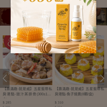
prev
n
私
【壽滿趣-就是威】五星藍帶私
【壽滿趣-就是威】五星藍帶私
房港點-豉汁蒸排骨(300±10g/
房港點-魚子燒賣(8顆/盒)
盒)
$ 285
$ 310