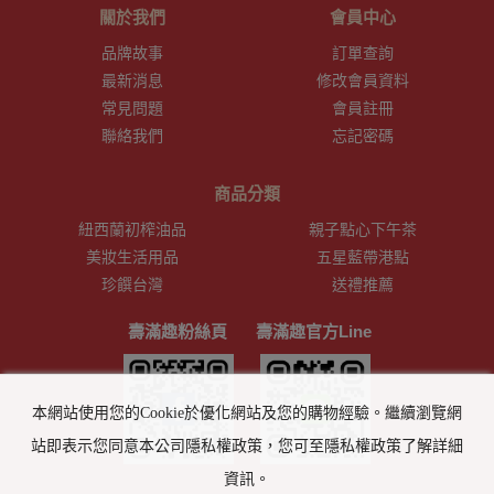
關於我們
會員中心
品牌故事
訂單查詢
最新消息
修改會員資料
常見問題
會員註冊
聯絡我們
忘記密碼
商品分類
紐西蘭初榨油品
親子點心下午茶
美妝生活用品
五星藍帶港點
珍饌台灣
送禮推薦
壽滿趣粉絲頁
壽滿趣官方Line
本網站使用您的Cookie於優化網站及您的購物經驗。繼續瀏覽網
站即表示您同意本公司隱私權政策，您可至隱私權政策了解詳細
資訊。