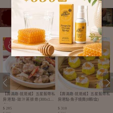
prev
n
私
【壽滿趣-就是威】五星藍帶私
【壽滿趣-就是威】五星藍帶私
房港點-豉汁蒸排骨(300±10g/
房港點-魚子燒賣(8顆/盒)
盒)
$ 285
$ 310