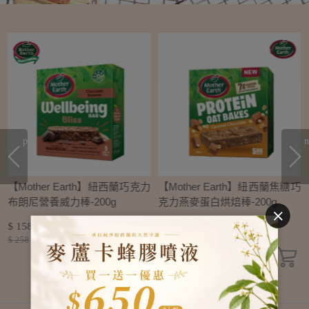
prev
n
芒
【Mother Earth】紐西蘭巧克力
【Mother Earth】紐西蘭焦糖巧
布朗尼營養威力棒-200g
克力燕麥蛋白烘焙棒-200g
$ 158
$ 158
$ 258
$ 258