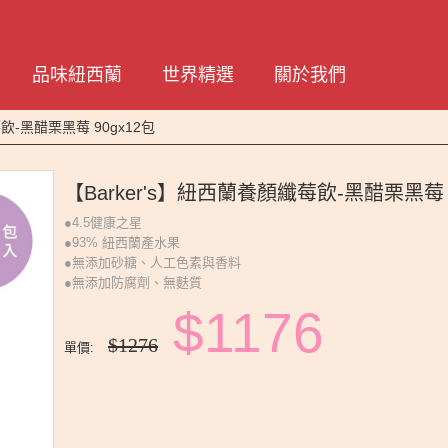
品味紐西蘭
世界精選
關於我們
飲-黑醋栗黑莓 90gx12包
【Barker's】紐西蘭養顏纖莓飲-黑醋栗黑莓 9
●4.5健康之星
●93% 紐西蘭產水果
●無添加砂糖、人工色素與香料
●無添加防腐劑、無麩質
$1176
$1276
單價: