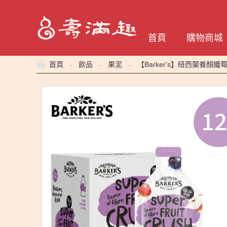
首頁
購物商城
-
-
-
首頁
飲品
果泥
【Barker's】紐西蘭養顏纖莓