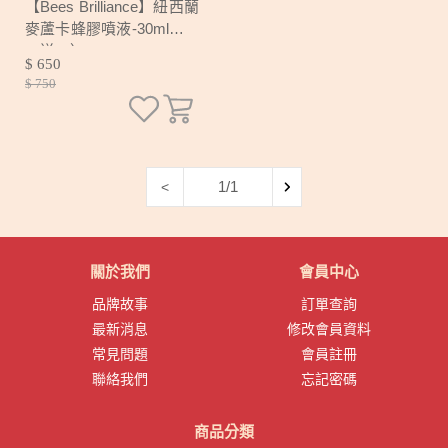
【Bees Brilliance】紐西蘭
麥蘆卡蜂膠噴液-30ml（買
一送一）
$ 650
$ 750
1/1
<
關於我們
會員中心
品牌故事
訂單查詢
最新消息
修改會員資料
常見問題
會員註冊
聯絡我們
忘記密碼
商品分類