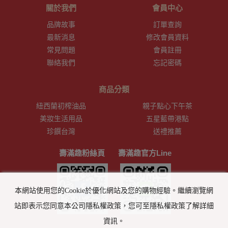
關於我們
會員中心
品牌故事
訂單查詢
最新消息
修改會員資料
常見問題
會員註冊
聯絡我們
忘記密碼
商品分類
紐西蘭初榨油品
親子點心下午茶
美妝生活用品
五星藍帶港點
珍饌台灣
送禮推薦
壽滿趣粉絲頁
壽滿趣官方Line
本網站使用您的Cookie於優化網站及您的購物經驗。繼續瀏覽網
站即表示您同意本公司隱私權政策，您可至隱私權政策了解詳細
資訊。