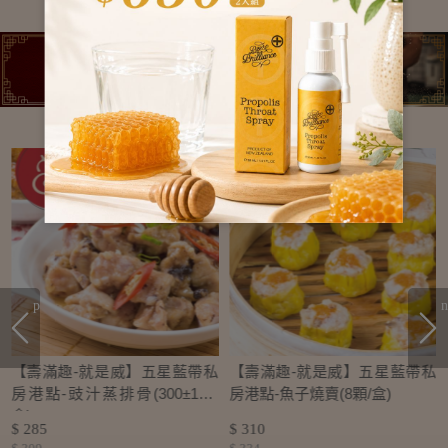
prev
n
私
【壽滿趣-就是威】五星藍帶私
【壽滿趣-就是威】五星藍帶私
房港點-豉汁蒸排骨(300±10g/
房港點-魚子燒賣(8顆/盒)
盒)
$ 285
$ 310