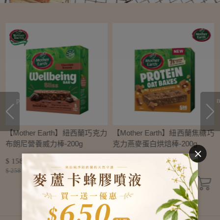
prev
n
芒
【Mother Earth】紐西蘭巧克力
【Mother Earth】紐西蘭焦糖巧
布朗尼營養威力棒-200g
克力燕麥蛋白烘焙棒-200g
$ 158
$ 158
$ 258
$ 258