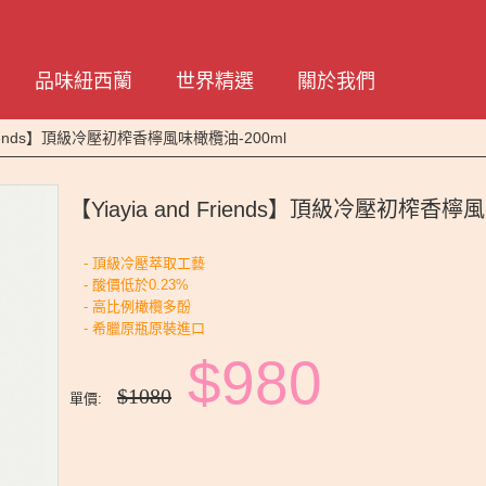
品味紐西蘭
世界精選
關於我們
 Friends】頂級冷壓初榨香檸風味橄欖油-200ml
【Yiayia and Friends】頂級冷壓初榨香檸
- 頂級冷壓萃取工藝
- 酸價低於0.23%
- 高比例橄欖多酚
- 希臘原瓶原裝進口
$980
$1080
單價: