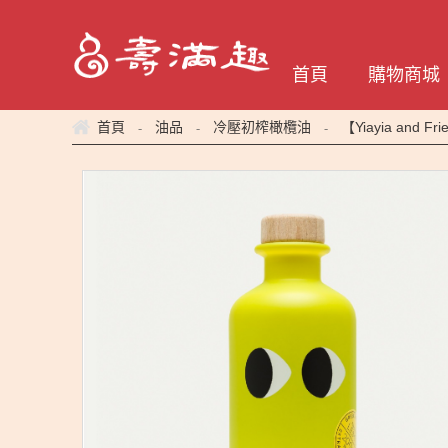
首頁
購物商城
-
-
-
首頁
油品
冷壓初榨橄欖油
【Yiayia and