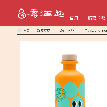
首頁
購物商城
-
-
-
首頁
穀物調味
巴薩米可醋
【Yiayia an