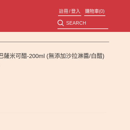
註冊
/
登入
購物車(
0
)
級白巴薩米可醋-200ml (無添加沙拉淋醬/白醋)
獎