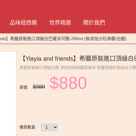
品味紐西蘭
世界精選
關於我們
d friends】希臘原裝進口頂級白巴薩米可醋-200ml (無添加沙拉淋醬/白醋)
【Yiayia and friends】希臘原裝進口頂
希臘原裝進口頂級白醋 添加的純粹酸甜風味 榮獲德國紅點設計大
$880
$980
單價:
購買數量