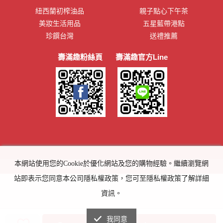
紐西蘭初榨油品
親子點心下午茶
美妝生活用品
五星藍帶港點
珍饌台灣
送禮推薦
壽滿趣粉絲頁
壽滿趣官方Line
本網站使用您的Cookie於優化網站及您的購物經驗。繼續瀏覽網
特吉國際有限公司版權所有© copyright Reserved.
站即表示您同意本公司隱私權政策，您可至隱私權政策了解詳細
資訊。
我同意