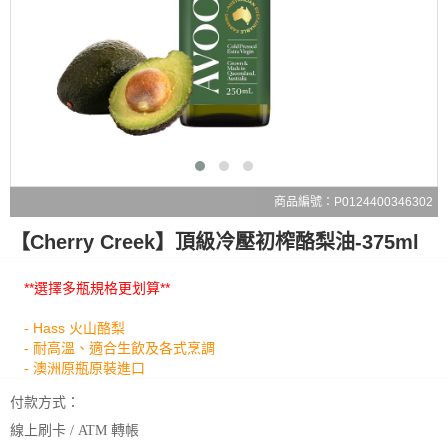
商品編號：P0124400346302
【Cherry Creek】頂級冷壓初榨酪梨油-375ml
**選擇多瓶規格更划算**
- Hass 火山酪梨
- 耐高溫、適合生飲及各式烹調
- 澳洲原瓶原裝進口
付款方式：
線上刷卡 / ATM 轉帳