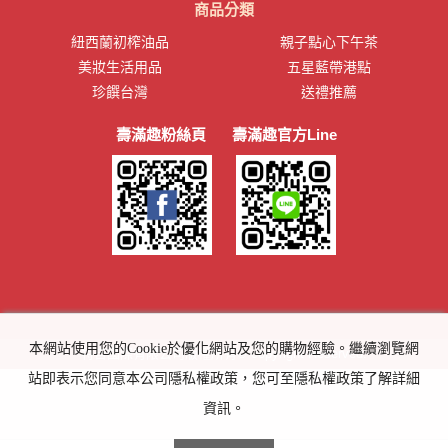
商品分類
紐西蘭初榨油品
親子點心下午茶
美妝生活用品
五星藍帶港點
珍饌台灣
送禮推薦
壽滿趣粉絲頁
壽滿趣官方Line
本網站使用您的Cookie於優化網站及您的購物經驗。繼續瀏覽網
特吉國際有限公司版權所有© copyright Reserved.
站即表示您同意本公司隱私權政策，您可至隱私權政策了解詳細
資訊。